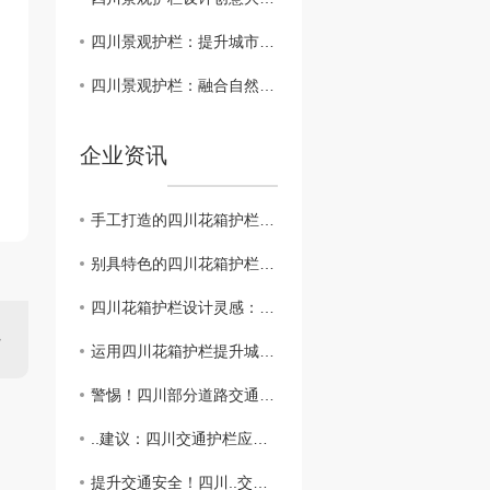
四川景观护栏：提升城市风貌的艺术装饰品
四川景观护栏：融合自然美景与安全保障的..设计
企业资讯
手工打造的四川花箱护栏，传统工艺与现代设计的..结合
别具特色的四川花箱护栏材质和风格解析
四川花箱护栏设计灵感：美丽与实用兼具
运用四川花箱护栏提升城市绿化质量与居民幸福感
警惕！四川部分道路交通护栏存在安全隐患
..建议：四川交通护栏应用需注意的关键问题
提升交通安全！四川..交通护栏改造计划公布