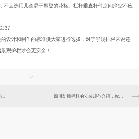
㎜时，不宜选用儿童易于攀登的花格。栏杆垂直杆件之间净空不应
GJ37
关的设计和制作的标准供大家进行选择，对于景观护栏来说还
话景观护栏才会更安全！
你想要了解的四川桥梁栏杆施工方法都在这里了
四川防撞栏杆的安装规范介绍，你值得拥有