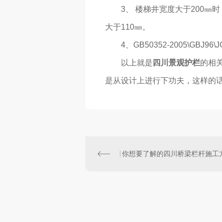
3、 楼梯井宽度大于200
大于110㎜。
4、GB50352-2005\GBJ96\J
以上就是
四川景观护栏
的相
是从设计上进行下功夫，这样的