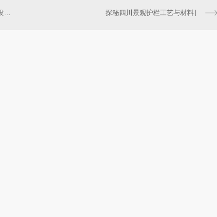
融合传统与现代：四川景观护栏设计探索
探秘四川景观护栏工艺与材料